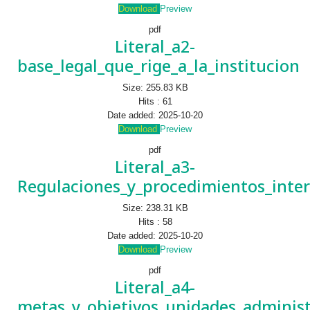
Download
Preview
pdf
Literal_a2-
base_legal_que_rige_a_la_institucion
Size:
255.83 KB
Hits :
61
Date added:
2025-10-20
Download
Preview
pdf
Literal_a3-
Regulaciones_y_procedimientos_inte
Size:
238.31 KB
Hits :
58
Date added:
2025-10-20
Download
Preview
pdf
Literal_a4-
metas_y_objetivos_unidades_administ