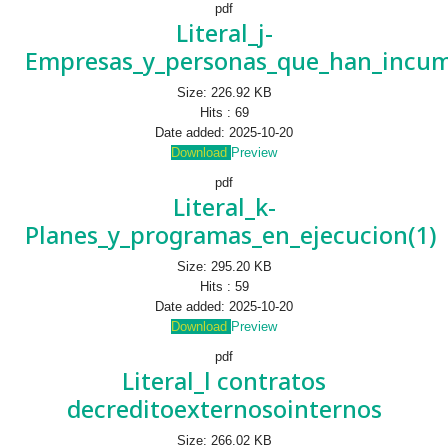
pdf
Literal_j-
Empresas_y_personas_que_han_incum
Size:
226.92 KB
Hits :
69
Date added:
2025-10-20
Download
Preview
pdf
Literal_k-
Planes_y_programas_en_ejecucion(1)
Size:
295.20 KB
Hits :
59
Date added:
2025-10-20
Download
Preview
pdf
Literal_l contratos
decreditoexternosointernos
Size:
266.02 KB