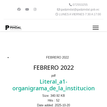
072553255
gadpindal@gadpindal.gob.ec
LUNES A VIERNES 7:30 A 17:00
FEBRERO 2022
FEBRERO 2022
pdf
Literal_a1-
organigrama_de_la_institucion
Size:
340.92 KB
Hits :
52
Date added:
2025-10-20