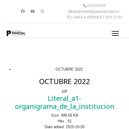
072553255
gadpindal@gadpindal.gob.ec
LUNES A VIERNES 7:30 A 17:00
OCTUBRE 2022
OCTUBRE 2022
pdf
Literal_a1-
organigrama_de_la_institucion
Size:
498.68 KB
Hits :
61
Date added:
2025-10-20