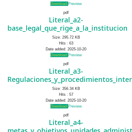
Download
Preview
pdf
Literal_a2-
base_legal_que_rige_a_la_institucion
Size:
295.72 KB
Hits :
63
Date added:
2025-10-20
Download
Preview
pdf
Literal_a3-
Regulaciones_y_procedimientos_inte
Size:
356.34 KB
Hits :
57
Date added:
2025-10-20
Download
Preview
pdf
Literal_a4-
metas_y_objetivos_unidades_administ