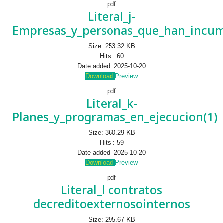
pdf
Literal_j-
Empresas_y_personas_que_han_incum
Size:
253.32 KB
Hits :
60
Date added:
2025-10-20
Download
Preview
pdf
Literal_k-
Planes_y_programas_en_ejecucion(1)
Size:
360.29 KB
Hits :
59
Date added:
2025-10-20
Download
Preview
pdf
Literal_l contratos
decreditoexternosointernos
Size:
295.67 KB