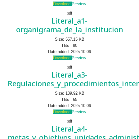
Download
Preview
pdf
Literal_a1-
organigrama_de_la_institucion
Size:
557.15 KB
Hits :
80
Date added:
2025-10-06
Download
Preview
pdf
Literal_a3-
Regulaciones_y_procedimientos_inte
Size:
139.92 KB
Hits :
65
Date added:
2025-10-06
Download
Preview
pdf
Literal_a4-
metas_y_objetivos_unidades_administ