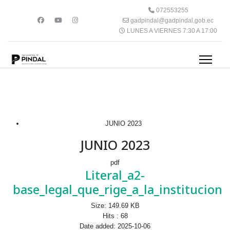
072553255
gadpindal@gadpindal.gob.ec
LUNES A VIERNES 7:30 A 17:00
JUNIO 2023
JUNIO 2023
pdf
Literal_a2-
base_legal_que_rige_a_la_institucion
Size:
149.69 KB
Hits :
68
Date added:
2025-10-06