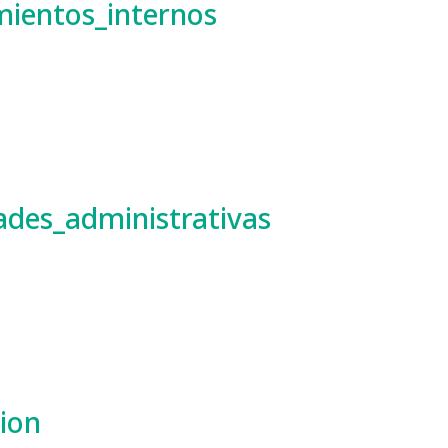
mientos_internos
ades_administrativas
cion