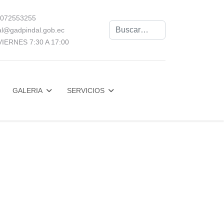
072553255
Buscar
al@gadpindal.gob.ec
IERNES 7:30 A 17:00
GALERIA
SERVICIOS