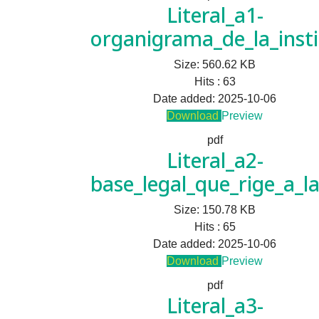
Literal_a1-
organigrama_de_la_insti
Size:
560.62 KB
Hits :
63
Date added:
2025-10-06
Download
Preview
pdf
Literal_a2-
base_legal_que_rige_a_la
Size:
150.78 KB
Hits :
65
Date added:
2025-10-06
Download
Preview
pdf
Literal_a3-