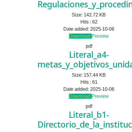
Regulaciones_y_procedi
Size:
142.72 KB
Hits :
62
Date added:
2025-10-06
Download
Preview
pdf
Literal_a4-
metas_y_objetivos_unid
Size:
157.44 KB
Hits :
61
Date added:
2025-10-06
Download
Preview
pdf
Literal_b1-
Directorio_de_la_institu