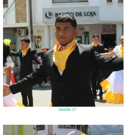
Desfile 17