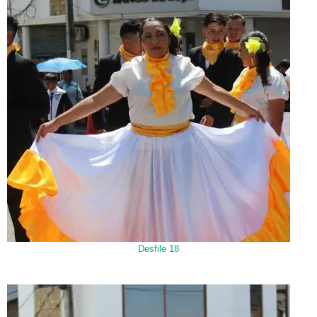
Desfile 18