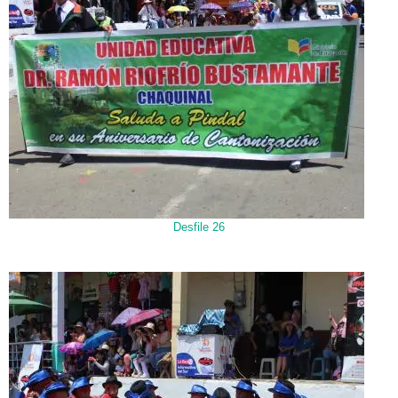
Desfile 26