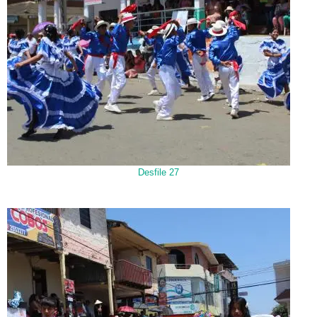
Desfile 27