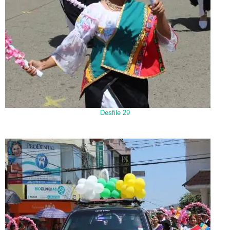
Desfile 29