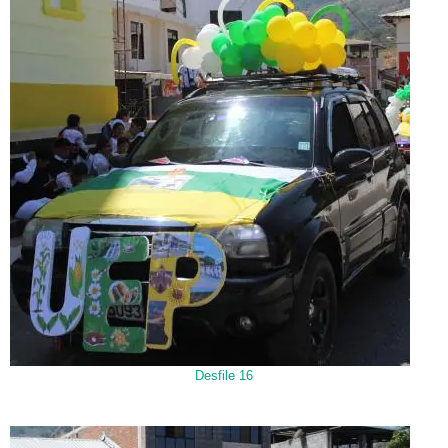
Desfile 16