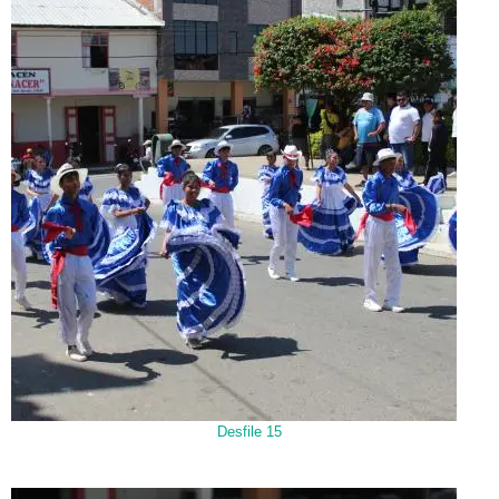
Desfile 15