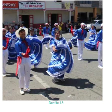
Desfile 13