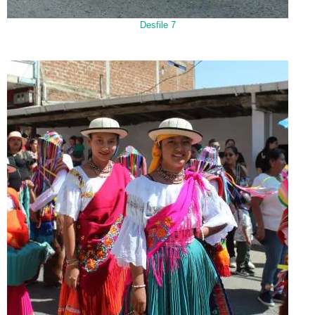
Desfile 7