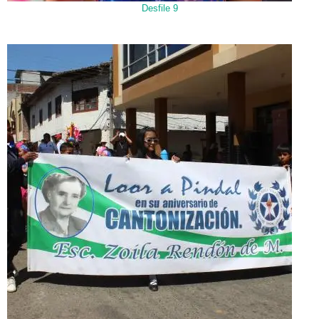
Desfile 9