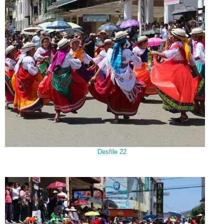
Desfile 22