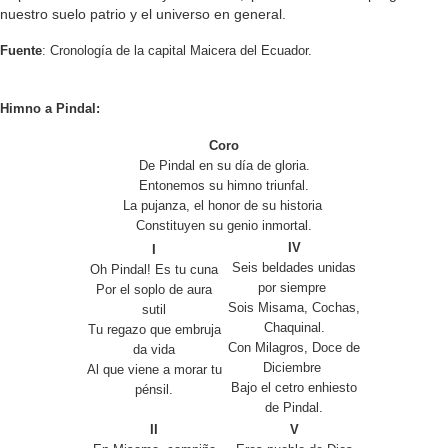
nuestro suelo patrio y el universo en general.
Fuente
: Cronología de la capital Maicera del Ecuador.
Himno a Pindal:
Coro
De Pindal en su día de gloria.
Entonemos su himno triunfal.
La pujanza, el honor de su historia
Constituyen su genio inmortal.
IV
I
Seis beldades unidas
Oh Pindal! Es tu cuna
por siempre
Por el soplo de aura
Sois Misama, Cochas,
sutil
Chaquinal.
Tu regazo que embruja
Con Milagros, Doce de
da vida
Diciembre
Al que viene a morar tu
Bajo el cetro enhiesto
pénsil.
de Pindal.
II
V