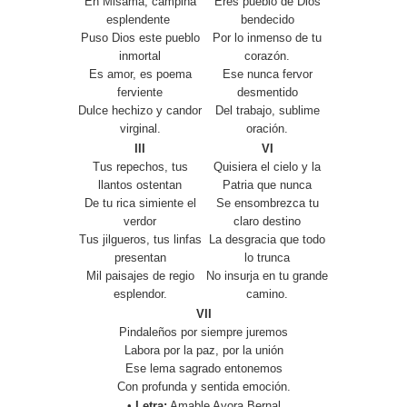
En Misama, campiña
Eres pueblo de Dios
esplendente
bendecido
Puso Dios este pueblo
Por lo inmenso de tu
inmortal
corazón.
Es amor, es poema
Ese nunca fervor
ferviente
desmentido
Dulce hechizo y candor
Del trabajo, sublime
virginal.
oración.
III
VI
Tus repechos, tus
Quisiera el cielo y la
llantos ostentan
Patria que nunca
De tu rica simiente el
Se ensombrezca tu
verdor
claro destino
Tus jilgueros, tus linfas
La desgracia que todo
presentan
lo trunca
Mil paisajes de regio
No insurja en tu grande
esplendor.
camino.
VII
Pindaleños por siempre juremos
Labora por la paz, por la unión
Ese lema sagrado entonemos
Con profunda y sentida emoción.
•
Letra:
Amable Ayora Bernal