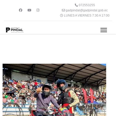
072553255
gadpindal@gadpindal.gob.ec
LUNES A VIERNES 7:30 A 17:00