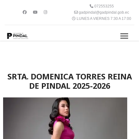
072553255
gadpindal@gadpindal.gob.ec
LUNES A VIERNES 7:30 A 17:00
SRTA. DOMENICA TORRES REINA
DE PINDAL 2025-2026