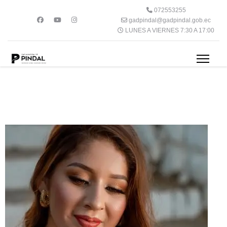
072553255
gadpindal@gadpindal.gob.ec
LUNES A VIERNES 7:30 A 17:00