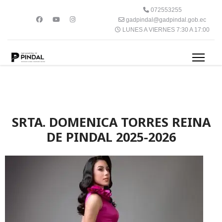
072553255
gadpindal@gadpindal.gob.ec
LUNES A VIERNES 7:30 A 17:00
SRTA. DOMENICA TORRES REINA
DE PINDAL 2025-2026