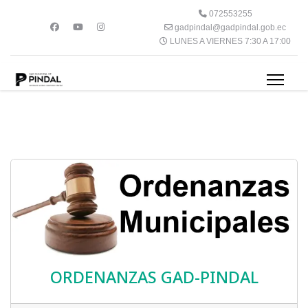
072553255
gadpindal@gadpindal.gob.ec
LUNES A VIERNES 7:30 A 17:00
ORDENANZAS GAD-PINDAL