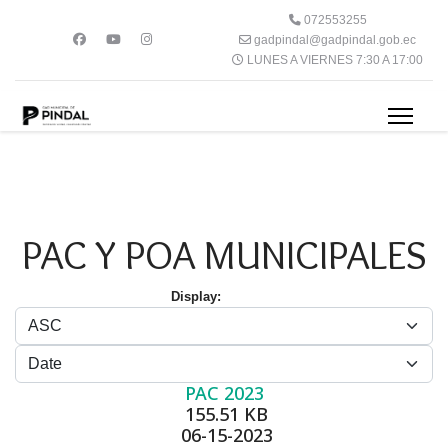
072553255
gadpindal@gadpindal.gob.ec
LUNES A VIERNES 7:30 A 17:00
PAC Y POA MUNICIPALES
Display:
PAC 2023
155.51 KB
06-15-2023