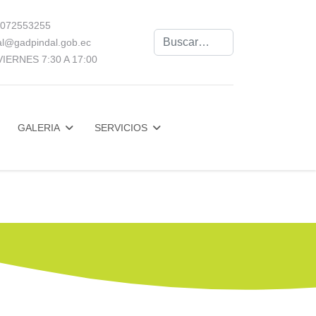
072553255
Buscar
al@gadpindal.gob.ec
IERNES 7:30 A 17:00
GALERIA
SERVICIOS