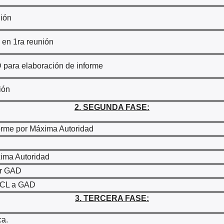
nión
 en 1ra reunión
 para elaboración de informe
ión
2. SEGUNDA FASE:
forme por Máxima Autoridad
xima Autoridad
or GAD
ACL a GAD
3. TERCERA FASE:
ca.